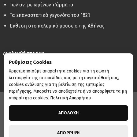
Των αντρειωμένων τ'άρματα
Τα επαναστατικά γεγονότα του 1821
Έκθεση στο πολεμικό μουσείο της Αθήνας
Ακολουθήστε μας
Ρυθμίσεις Cookies
Χρησιμοποιούμε απαραίτητα cookies για τη σωστή
λειτουργία της ιστοσελίδας και, με τη συγκατάθεσή σας,
cookies ανάλυσης για τη βελτίωση της εμπειρίας
περιήγησης. Μπορείτε να αποδεχτείτε ή να απορρίψετε τα μη
απαραίτητα cookies.
Πολιτική Απορρήτου
Κατασκευή & Τεχνική Υποστήριξη:
THE DIGITAL NEST
ΑΠΟΔΟΧΗ
© 2026 Ευτύχης Τζιρτζιλάκης | Με επιφύλαξη παντός
δικαιώματος.
Πολιτική Απορρήτου
•
Όροι Χρήσης
•
Ρυθμίσεις Cookies
ΑΠΟΡΡΙΨΗ