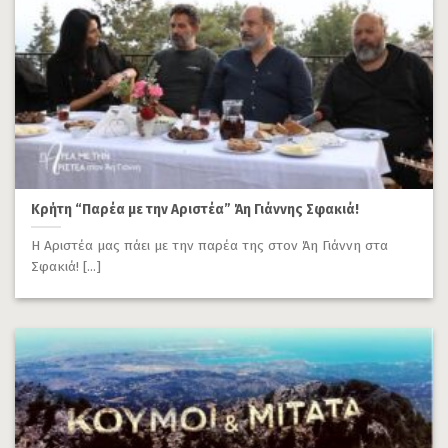
Κρήτη “Παρέα με την Αριστέα” Άη Γιάννης Σφακιά!
Η Αριστέα μας πάει με την παρέα της στον Άη Γιάννη στα
Σφακιά! [...]