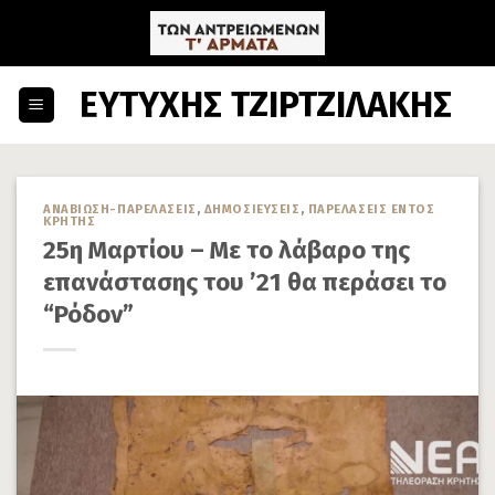
Skip
to
content
ΕΥΤΥΧΗΣ ΤΖΙΡΤΖΙΛΑΚΗΣ
ΑΝΑΒΙΩΣΗ-ΠΑΡΕΛΑΣΕΙΣ
,
ΔΗΜΟΣΙΕΥΣΕΙΣ
,
ΠΑΡΕΛΑΣΕΙΣ ΕΝΤΟΣ
ΚΡΗΤΗΣ
25η Μαρτίου – Με το λάβαρο της
επανάστασης του ’21 θα περάσει το
“Ρόδον”