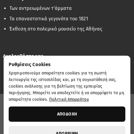
Των αντρειωμένων τ'άρματα
Τα επαναστατικά γεγονότα του 1821
Έκθεση στο πολεμικό μουσείο της Αθήνας
Ακολουθήστε μας
Ρυθμίσεις Cookies
Χρησιμοποιούμε απαραίτητα cookies για τη σωστή
λειτουργία της ιστοσελίδας και, με τη συγκατάθεσή σας,
cookies ανάλυσης για τη βελτίωση της εμπειρίας
περιήγησης. Μπορείτε να αποδεχτείτε ή να απορρίψετε τα μη
απαραίτητα cookies.
Πολιτική Απορρήτου
Κατασκευή & Τεχνική Υποστήριξη:
THE DIGITAL NEST
ΑΠΟΔΟΧΗ
© 2026 Ευτύχης Τζιρτζιλάκης | Με επιφύλαξη παντός
δικαιώματος.
Πολιτική Απορρήτου
•
Όροι Χρήσης
•
Ρυθμίσεις Cookies
ΑΠΟΡΡΙΨΗ