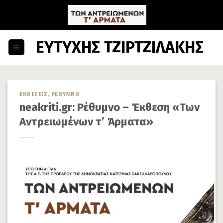
Skip
to
content
ΕΥΤΥΧΗΣ ΤΖΙΡΤΖΙΛΑΚΗΣ
ΕΚΘΕΣΕΙΣ
,
ΡΕΘΥΜΝΟ
neakriti.gr: Ρέθυμνο – Έκθεση «Των
Αντρειωμένων τ’ Άρματα»